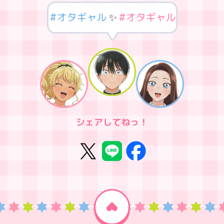
タギャル
🌏
#オタギャル
✨
#オタギャル
🎀
#オタ
シェアしてねっ！