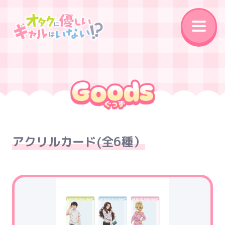
News
On Air
Introduction
Story
Character
Staff&Cast
アクリルカード(全6種）
Music
Movie
Goods
Special