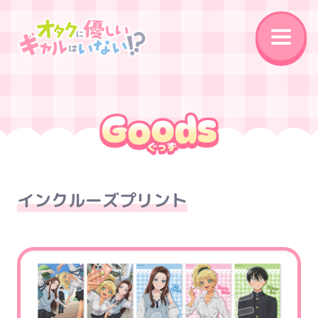
News
On Air
Introduction
Story
Character
Staff&Cast
インクルーズプリント
Music
Movie
Goods
Special