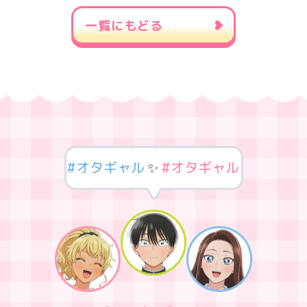
一覧にもどる
タギャル
🌏
#オタギャル
✨
#オタギャル
🎀
#オタ