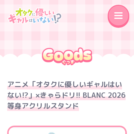
News
On Air
Introduction
Story
Character
Staff&Cast
アニメ「オタクに優しいギャルはい
Music
Movie
ない⁉」×きゃらドリ!! BLANC 2026
Goods
Special
等身アクリルスタンド