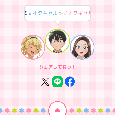
オタギャル
🌏
#オタギャル
✨
#オタギャル
🎀
#オタ
シェアしてねっ！