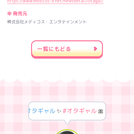
https://www.medicos-e.net/newsdetail/otagal/
発売元
株式会社メディコス・エンタテインメント
一覧にもどる
ギャル
🌏
#オタギャル
✨
#オタギャル
🎀
#オタギャ