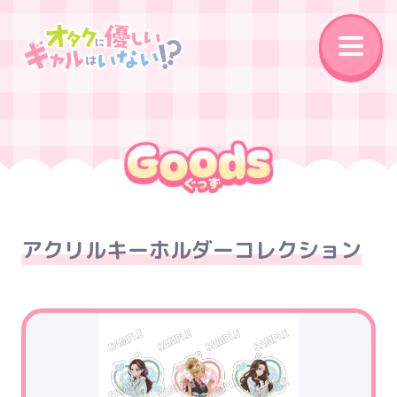
News
On Air
Introduction
Story
Character
Staff&Cast
アクリルキーホルダーコレクション
Music
Movie
Goods
Special