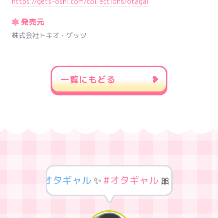
https://gets-oshi.com/collections/otagal
発売元
株式会社トキオ・ゲッツ
一覧にもどる
ギャル
🌏
#オタギャル
✨
#オタギャル
🎀
#オタギャ