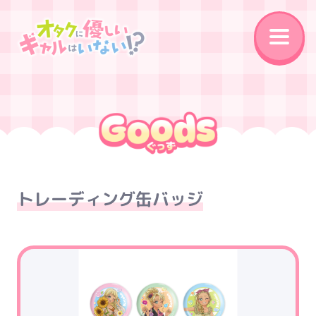
News
On Air
Introduction
Story
Character
Staff&Cast
トレーディング缶バッジ
Music
Movie
Goods
Special